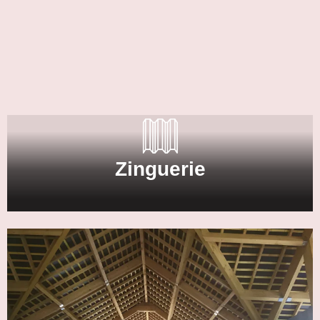
Zinguerie
Notre expertise en zinguerie s’illustre à travers la pose
experte de gouttières, de sous-faces et de couvertines,
ainsi que la réalisation des travaux de couverture en
aluminium, assurant ainsi une protection et une finition
soignée.
Zinguerie
En savoir plus